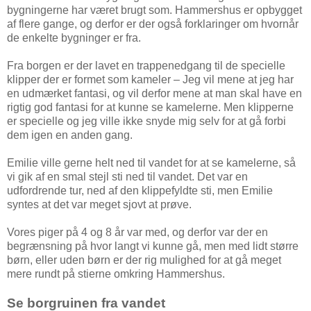
bygningerne har været brugt som. Hammershus er opbygget
af flere gange, og derfor er der også forklaringer om hvornår
de enkelte bygninger er fra.
Fra borgen er der lavet en trappenedgang til de specielle
klipper der er formet som kameler – Jeg vil mene at jeg har
en udmærket fantasi, og vil derfor mene at man skal have en
rigtig god fantasi for at kunne se kamelerne. Men klipperne
er specielle og jeg ville ikke snyde mig selv for at gå forbi
dem igen en anden gang.
Emilie ville gerne helt ned til vandet for at se kamelerne, så
vi gik af en smal stejl sti ned til vandet. Det var en
udfordrende tur, ned af den klippefyldte sti, men Emilie
syntes at det var meget sjovt at prøve.
Vores piger på 4 og 8 år var med, og derfor var der en
begrænsning på hvor langt vi kunne gå, men med lidt større
børn, eller uden børn er der rig mulighed for at gå meget
mere rundt på stierne omkring Hammershus.
Se borgruinen fra vandet