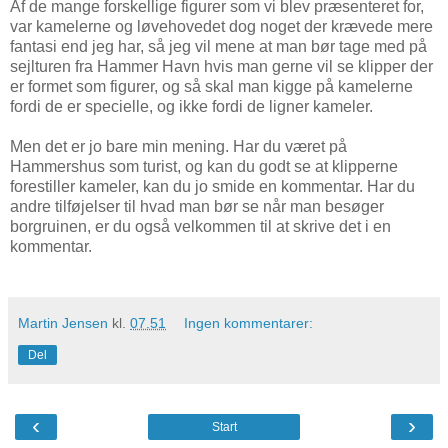
Af de mange forskellige figurer som vi blev præsenteret for,
var kamelerne og løvehovedet dog noget der krævede mere
fantasi end jeg har, så jeg vil mene at man bør tage med på
sejlturen fra Hammer Havn hvis man gerne vil se klipper der
er formet som figurer, og så skal man kigge på kamelerne
fordi de er specielle, og ikke fordi de ligner kameler.
Men det er jo bare min mening. Har du været på
Hammershus som turist, og kan du godt se at klipperne
forestiller kameler, kan du jo smide en kommentar. Har du
andre tilføjelser til hvad man bør se når man besøger
borgruinen, er du også velkommen til at skrive det i en
kommentar.
Martin Jensen
kl.
07.51
Ingen kommentarer:
Del
‹
›
Start