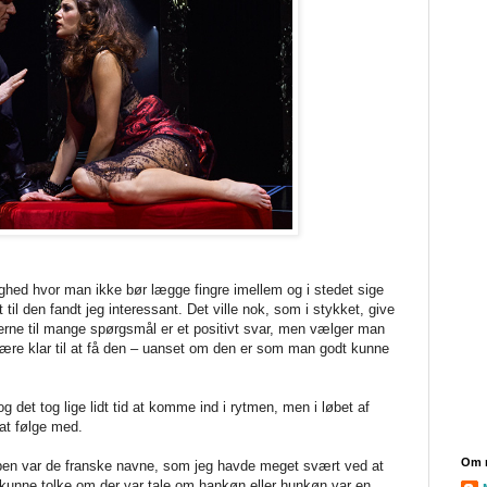
ghed hvor man ikke bør lægge fingre imellem og i stedet sige
til den fandt jeg interessant. Det ville nok, som i stykket, give
erne til mange spørgsmål er et positivt svar, men vælger man
re klar til at få den – uanset om den er som man godt kunne
g det tog lige lidt tid at komme ind i rytmen, men i løbet af
e at følge med.
Om 
pen var de franske navne, som jeg havde meget svært ved at
 kunne tolke om der var tale om hankøn eller hunkøn var en