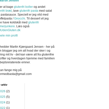
Martin Jensen
er at bage
glutenfri boller
og andet
enfri brød
, lave
glutenfri pasta
med salat
r pastasauce. Specielt er jeg vild med
offelpasta /
Gnocchi
. Til dessert vil jeg
ne have koldskål med
glutenfri
merjunkere
. Læs også
dUdenGluten.dk
hele min profil
hedder Martin Kjærgaard Jensen - her på
n blogger jeg om alt hvad der sker i og
ing mit liv - det kan være alt fra glutenfrie
rifter og hverdagen hjemme med familien
arbejdsrelaterede emner.
an fange mig på
ermedbasta@gmail.com
-arkiv
2026
(2)
2025
(5)
2024
(1)
2022
(1)