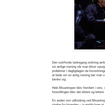
Den sort/hvide tankegang omkring ærli
sin ærlige mening når man bliver spurgt 
problemer i dagligdagen da forventning
at bede om en ærlig mening bør man væ
tænke sig.
Hele Misantropen blev fremført i vers, o
forestillingen blev det lettere og letter
En anden stor udfordring ved Misantro
skelne fra hinanden – ja endda bare at