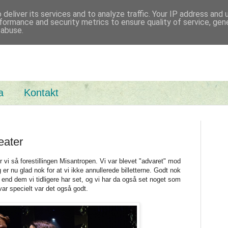
deliver its services and to analyze traffic. Your IP address and
med Basta
formance and security metrics to ensure quality of service, ge
 abuse.
a
Kontakt
eater
or vi så forestillingen Misantropen. Vi var blevet "advaret" mod
g er nu glad nok for at vi ikke annullerede billetterne. Godt nok
, end dem vi tidligere har set, og vi har da også set noget som
ar specielt var det også godt.