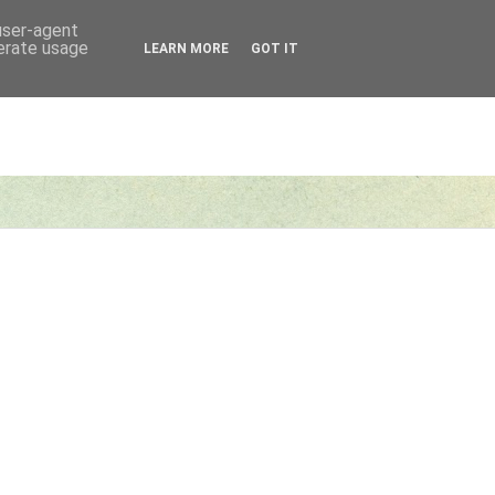
 user-agent
nerate usage
LEARN MORE
GOT IT