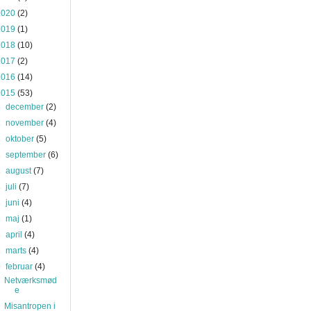
2020
(2)
2019
(1)
2018
(10)
2017
(2)
2016
(14)
2015
(53)
►
december
(2)
►
november
(4)
►
oktober
(5)
►
september
(6)
►
august
(7)
►
juli
(7)
►
juni
(4)
►
maj
(1)
►
april
(4)
►
marts
(4)
▼
februar
(4)
Netværksmød
e
Misantropen i