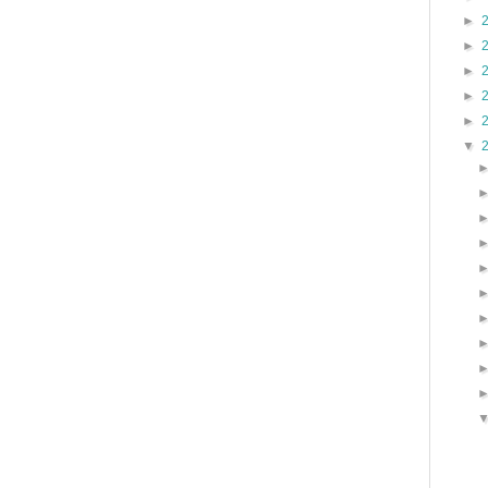
►
►
►
►
►
▼