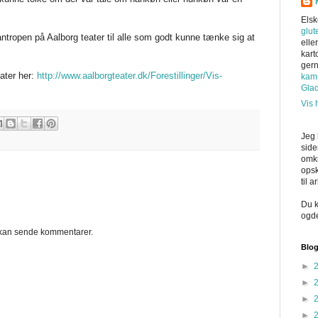
Elsk
glut
santropen på Aalborg teater til alle som godt kunne tænke sig at
elle
kart
ger
ater her:
http://www.aalborgteater.dk/Forestillinger/Vis-
kam
Gla
Vis 
Jeg 
side
omkr
opsk
til 
Du k
ogd
kan sende kommentarer.
Blog
►
►
►
►