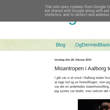
This site uses cookies from Google to 
Og Der
are shared with Google along with per
statistics, and to detect and address
Blog
OgDermedBast
torsdag den 26. februar 2015
Misantropen i Aalborg t
I går var vi et smut i Aalborg teater hv
at tage ind og se forestillingen, men je
var det en anderledes teaterforestilling
jeg syntes var bedre, men selvom det v