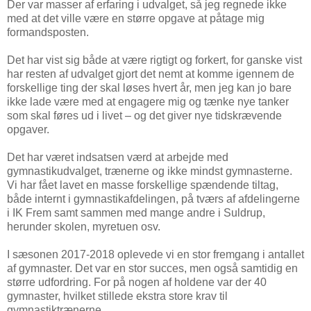
Der var masser af erfaring i udvalget, så jeg regnede ikke
med at det ville være en større opgave at påtage mig
formandsposten.
Det har vist sig både at være rigtigt og forkert, for ganske vist
har resten af udvalget gjort det nemt at komme igennem de
forskellige ting der skal løses hvert år, men jeg kan jo bare
ikke lade være med at engagere mig og tænke nye tanker
som skal føres ud i livet – og det giver nye tidskrævende
opgaver.
Det har været indsatsen værd at arbejde med
gymnastikudvalget, trænerne og ikke mindst gymnasterne.
Vi har fået lavet en masse forskellige spændende tiltag,
både internt i gymnastikafdelingen, på tværs af afdelingerne
i IK Frem samt sammen med mange andre i Suldrup,
herunder skolen, myretuen osv.
I sæsonen 2017-2018 oplevede vi en stor fremgang i antallet
af gymnaster. Det var en stor succes, men også samtidig en
større udfordring. For på nogen af holdene var der 40
gymnaster, hvilket stillede ekstra store krav til
gymnastiktrænerne.