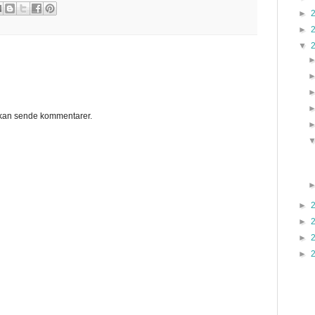
►
►
▼
kan sende kommentarer.
►
►
►
►