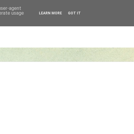
 user-agent
nerate usage
LEARN MORE
GOT IT