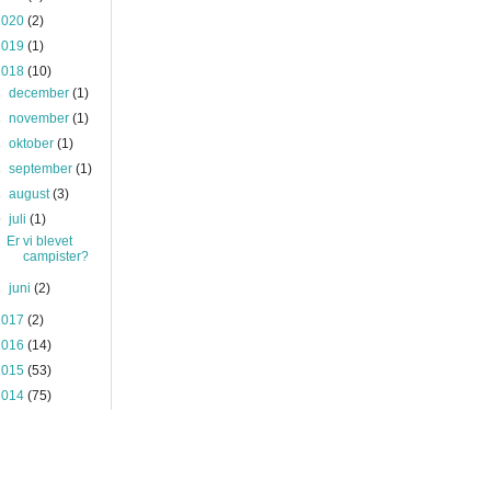
2020
(2)
2019
(1)
2018
(10)
►
december
(1)
►
november
(1)
►
oktober
(1)
►
september
(1)
►
august
(3)
▼
juli
(1)
Er vi blevet
campister?
►
juni
(2)
2017
(2)
2016
(14)
2015
(53)
2014
(75)