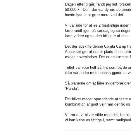
Dagen efter (i går) fandt jeg lidt forsk
50.000 kr. Dem der var dyrere sorterede j
havde lyst til at gøre mere ved det.
Vi var ude for at se 2 forskellige inde
køre rundt igen på søndag og se nogen 
køre videre og se den billigste af dem.
Det der adskilte denne Combi Camp fra 
Annekset gør at der er plads til en lu
øvrige sovepladser. Det er en kæmpe fo
Teltet var ikke helt så fint som på de 
ikke var andre med anneks gjorde at vi 
Så planerne om at låne svigerforældre
”Panda”.
Det bliver meget spændende at teste om
kombination af godt vejr mm der fik os t
Vi tror at vi bliver vilde med det, for a
vi kan købe os fattige i, samt muligh