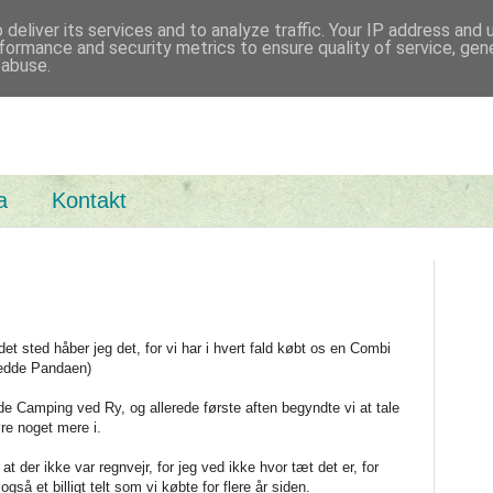
deliver its services and to analyze traffic. Your IP address and
med Basta
formance and security metrics to ensure quality of service, ge
 abuse.
a
Kontakt
et sted håber jeg det, for vi har i hvert fald købt os en Combi
edde Pandaen)
de Camping ved Ry, og allerede første aften begyndte vi at tale
re noget mere i.
at der ikke var regnvejr, for jeg ved ikke hvor tæt det er, for
gså et billigt telt som vi købte for flere år siden.