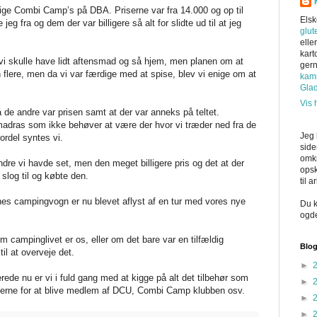
ellige Combi Camp’s på DBA. Priserne var fra 14.000 og op til
Elsk
eg fra og dem der var billigere så alt for slidte ud til at jeg
glut
elle
kart
n vi skulle have lidt aftensmad og så hjem, men planen om at
ger
flere, men da vi var færdige med at spise, blev vi enige om at
kam
Gla
Vis 
de andre var prisen samt at der var anneks på teltet.
ftmadras som ikke behøver at være der hvor vi træder ned fra de
Jeg 
rdel syntes vi.
side
omkr
andre vi havde set, men den meget billigere pris og det at der
opsk
slog til og købte den.
til 
nes campingvogn er nu blevet aflyst af en tur med vores nye
Du k
ogd
 campinglivet er os, eller om det bare var en tilfældig
Blog
il at overveje det.
►
llerede nu er vi i fuld gang med at kigge på alt det tilbehør som
►
ederne for at blive medlem af DCU, Combi Camp klubben osv.
►
►