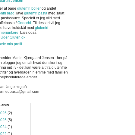
Martin Jensen
er at bage
glutenfri boller
og andet
enfri brød
, lave
glutenfri pasta
med salat
r pastasauce. Specielt er jeg vild med
offelpasta /
Gnocchi
. Til dessert vil jeg
ne have koldskål med
glutenfri
merjunkere
. Læs også
dUdenGluten.dk
hele min profil
hedder Martin Kjærgaard Jensen - her på
n blogger jeg om alt hvad der sker i og
ing mit liv - det kan være alt fra glutenfrie
rifter og hverdagen hjemme med familien
arbejdsrelaterede emner.
an fange mig på
ermedbasta@gmail.com
-arkiv
2026
(2)
2025
(5)
2024
(1)
2022
(1)