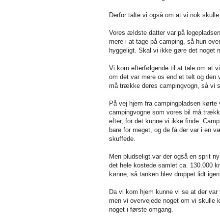
Derfor talte vi også om at vi nok skulle
Vores ældste datter var på legepladsen
mere i at tage på camping, så hun over
hyggeligt. Skal vi ikke gøre det noget
Vi kom efterfølgende til at tale om a
om det var mere os end et telt og den 
må trække deres campingvogn, så vi sk
På vej hjem fra campingpladsen kørte vi
campingvogne som vores bil må trække el
efter, for det kunne vi ikke finde. Cam
bare for meget, og de få der var i en væg
skuffede.
Men pludseligt var der også en sprit n
det hele kostede samlet ca. 130.000 k
kønne, så tanken blev droppet lidt igen
Da vi kom hjem kunne vi se at der var 
men vi overvejede noget om vi skulle køb
noget i første omgang.