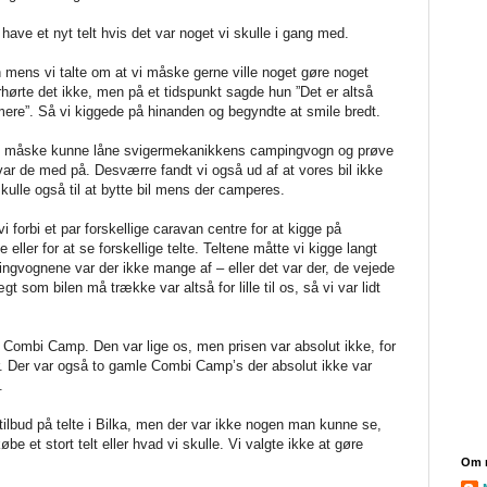
 have et nyt telt hvis det var noget vi skulle i gang med.
 mens vi talte om at vi måske gerne ville noget gøre noget
hørte det ikke, men på et tidspunkt sagde hun ”Det er altså
 mere”. Så vi kiggede på hinanden og begyndte at smile bredt.
t vi måske kunne låne svigermekanikkens campingvogn og prøve
var de med på. Desværre fandt vi også ud af at vores bil ikke
ulle også til at bytte bil mens der camperes.
 forbi et par forskellige caravan centre for at kigge på
ler for at se forskellige telte. Teltene måtte vi kigge langt
pingvognene var der ikke mange af – eller det var der, de vejede
t som bilen må trække var altså for lille til os, så vi var lidt
y Combi Camp. Den var lige os, men prisen var absolut ikke, for
r. Der var også to gamle Combi Camp’s der absolut ikke var
.
tilbud på telte i Bilka, men der var ikke nogen man kunne se,
e et stort telt eller hvad vi skulle. Vi valgte ikke at gøre
Om 