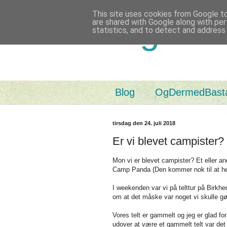
This site uses cookies from Google to 
Og Der
are shared with Google along with per
statistics, and to detect and address
Blog
OgDermedBast
tirsdag den 24. juli 2018
Er vi blevet campister?
Mon vi er blevet campister? Et eller and
Camp Panda (Den kommer nok til at h
I weekenden var vi på telttur på Birkhe
om at det måske var noget vi skulle gø
Vores telt er gammelt og jeg er glad for 
udover at være et gammelt telt var det o