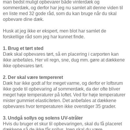
man bedst muligt opbevarer både vinterdæk og
sommerdæk, og derfor har jeg nu samlet alt denne viden til
en liste med 32 gode råd, som du kan bruge når du skal
opbevare dine dæk.
Husk at jeg ikke er ekspert, men blot har samlet de
forskellige råd som jeg har kunnet finde.
1. Brug et tørt sted
Dæk skal opbevares tørt, så en placering i carporten kan
ikke anbefales. Her vil regn, sne, dug mm. gøre at dækkene
ikke opbevares tørt.
2. Der skal være tempereret
Dæk har ikke godt af for meget varme, og derfor er loftsrum
ikke gode til opbevaring af sommerdæk, da der ofte bliver
meget høje temperaturer på loftet. Ved for høje temperaturer
mister gummiet elasticiteten. Det anbefales at dækkene
opbevares hvor temperaturen ikke overstiger 35 grader.
3. Undgå sollys og solens UV-stråler
Hvis du bruger et skur til opbevaringen, skal du få placeret
dækkene så de ikke får sollys. Igen skal du være