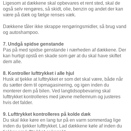
Ligesom at dækkene skal opbevares et rent sted, skal de
også selv rengøres, så skidt, olie, benzin og andet der kan
være på dæk og fælge renses væk.
Dækkene tåler ikke skrappe rengøringsmidler, så brug vand
og autoshampoo.
7. Undgå spidse genstande
Pas på med spidse genstande i nærheden af dækkene. Der
kan hurtigt opstå en skade som gør at du skal have skiftet
dem alle.
8. Kontroller lufttrykket i alle hjul
Husk at tjekke at lufttrykket er som det skal være, både når
du sætter dem til opmagasinering, og igen inden du
monterer dem på bilen. Ved langtidsopbevaring skal
lufttrykket kontrolleres med jævne mellemrum og justeres
hvis det falder.
9. Lufttrykket kontrolleres på kolde dæk
Du skal ikke køre en lang tur på en varm sommerdag lige
inden du tjekker lufttrykket. Lad dækkene køle af inden du