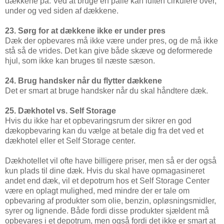
dækkene på. Ved at bruge en palle kan luften cirkulere over,
under og ved siden af dækkene.
23. Sørg for at dækkene ikke er under pres
Dæk der opbevares må ikke være under pres, og de må ikke
stå så de vrides. Det kan give både skæve og deformerede
hjul, som ikke kan bruges til næste sæson.
24. Brug handsker når du flytter dækkene
Det er smart at bruge handsker når du skal håndtere dæk.
25. Dækhotel vs. Self Storage
Hvis du ikke har et opbevaringsrum der sikrer en god
dækopbevaring kan du vælge at betale dig fra det ved et
dækhotel eller et Self Storage center.
Dækhotellet vil ofte have billigere priser, men så er der også
kun plads til dine dæk. Hvis du skal have opmagasineret
andet end dæk, vil et depotrum hos et Self Storage Center
være en oplagt mulighed, med mindre der er tale om
opbevaring af produkter som olie, benzin, opløsningsmidler,
syrer og lignende. Både fordi disse produkter sjældent må
opbevares i et depotrum, men også fordi det ikke er smart at