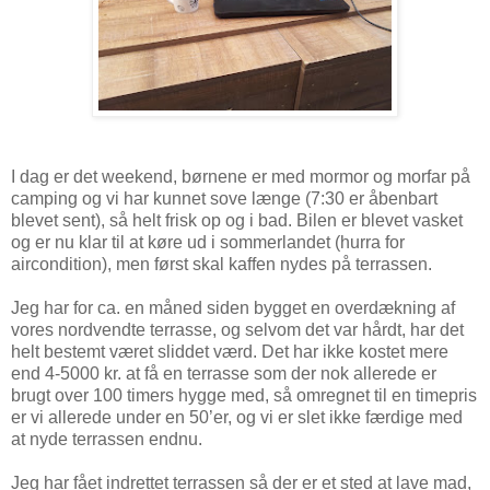
I dag er det weekend, børnene er med mormor og morfar på
camping og vi har kunnet sove længe (7:30 er åbenbart
blevet sent), så helt frisk op og i bad. Bilen er blevet vasket
og er nu klar til at køre ud i sommerlandet (hurra for
aircondition), men først skal kaffen nydes på terrassen.
Jeg har for ca. en måned siden bygget en overdækning af
vores nordvendte terrasse, og selvom det var hårdt, har det
helt bestemt været sliddet værd. Det har ikke kostet mere
end 4-5000 kr. at få en terrasse som der nok allerede er
brugt over 100 timers hygge med, så omregnet til en timepris
er vi allerede under en 50’er, og vi er slet ikke færdige med
at nyde terrassen endnu.
Jeg har fået indrettet terrassen så der er et sted at lave mad,