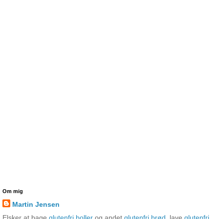
Om mig
Martin Jensen
Elsker at bage
glutenfri boller
og andet
glutenfri brød
, lave
glutenfri